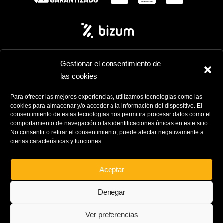
Gestionar el consentimiento de
las cookies
Pajarete ©2025
• Todos los derechos reservados
Para ofrecer las mejores experiencias, utilizamos tecnologías como las
cookies para almacenar y/o acceder a la información del dispositivo. El
Diseño Inicianet
consentimiento de estas tecnologías nos permitirá procesar datos como el
comportamiento de navegación o las identificaciones únicas en este sitio.
No consentir o retirar el consentimiento, puede afectar negativamente a
ciertas características y funciones.
Aceptar
Proyecto subvencionado por la Junta de Andalucía y
Denegar
cofinanciado por la Unión Europea (FEDER) dentro del
programa de ayudas a la digitalización del sector
Ver preferencias
comercial y artesano en Andalucía.