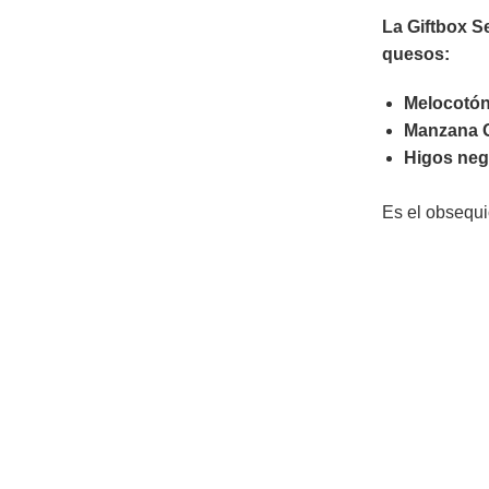
La Giftbox S
quesos:
Melocotón
Manzana 
Higos neg
Es el obsequi